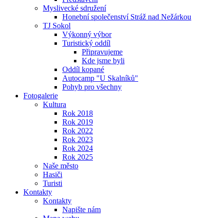
Myslivecké sdružení
Honební společenství Stráž nad Nežárkou
TJ Sokol
Výkonný výbor
Turistický oddíl
Připravujeme
Kde jsme byli
Oddíl kopané
Autocamp "U Skalníků"
Pohyb pro všechny
Fotogalerie
Kultura
Rok 2018
Rok 2019
Rok 2022
Rok 2023
Rok 2024
Rok 2025
Naše město
Hasiči
Turisti
Kontakty
Kontakty
Napište nám