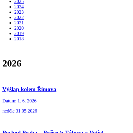
2025
2024
2023
2022
2021
2020
2019
2018
2026
Výšlap kolem Římova
Datum:
1. 6. 2026
neděle 31.05.2026
Pochod Praha – Prčice (z Tábora a Votic)