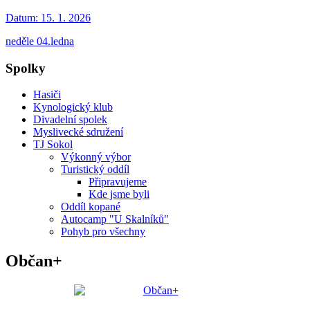
Datum:
15. 1. 2026
neděle 04.ledna
Spolky
Hasiči
Kynologický klub
Divadelní spolek
Myslivecké sdružení
TJ Sokol
Výkonný výbor
Turistický oddíl
Připravujeme
Kde jsme byli
Oddíl kopané
Autocamp "U Skalníků"
Pohyb pro všechny
Občan+