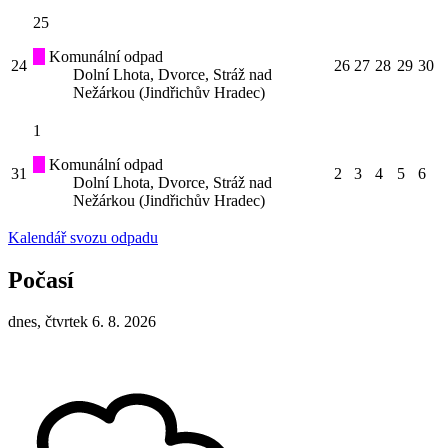
25
Komunální odpad
24
26
27
28
29
30
Dolní Lhota, Dvorce, Stráž nad
Nežárkou (Jindřichův Hradec)
1
Komunální odpad
31
2
3
4
5
6
Dolní Lhota, Dvorce, Stráž nad
Nežárkou (Jindřichův Hradec)
Kalendář svozu odpadu
Počasí
dnes, čtvrtek 6. 8. 2026