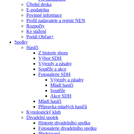
Úřední deska
E-podatelna
Povinné informace
Profil zadavatele a registr NEN
Rozpočty
Ke stažení
Portál Občan+
Spolky
Hasiči
Z historie sboru
Výbor SDH
Výjezdy a zásahy
Soutěže a akce
Fotogalerie SDH
Výjezdy a zásahy
Mladí hasiči
Soutěže
Akce SDH
Mladí hasiči
Přípravka mladých hasičů
Kynologický klub
Divadelní spolek
Historie divadelního spolku
Fotogalerie divadelního spolku
Představení