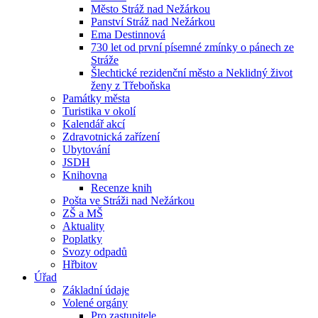
Město Stráž nad Nežárkou
Panství Stráž nad Nežárkou
Ema Destinnová
730 let od první písemné zmínky o pánech ze
Stráže
Šlechtické rezidenční město a Neklidný život
ženy z Třeboňska
Památky města
Turistika v okolí
Kalendář akcí
Zdravotnická zařízení
Ubytování
JSDH
Knihovna
Recenze knih
Pošta ve Stráži nad Nežárkou
ZŠ a MŠ
Aktuality
Poplatky
Svozy odpadů
Hřbitov
Úřad
Základní údaje
Volené orgány
Pro zastupitele