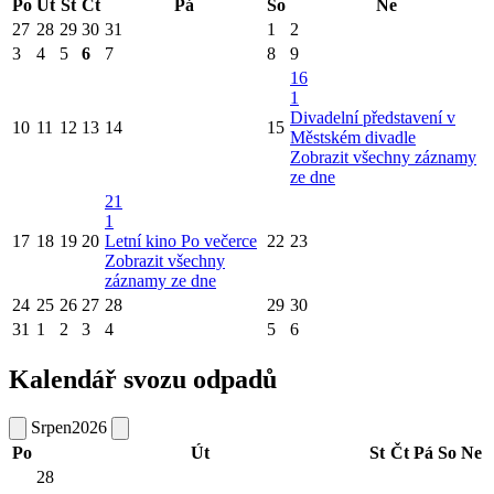
Po
Út
St
Čt
Pá
So
Ne
27
28
29
30
31
1
2
3
4
5
6
7
8
9
16
1
Divadelní představení v
10
11
12
13
14
15
Městském divadle
Zobrazit všechny záznamy
ze dne
21
1
17
18
19
20
Letní kino Po večerce
22
23
Zobrazit všechny
záznamy ze dne
24
25
26
27
28
29
30
31
1
2
3
4
5
6
Kalendář svozu odpadů
Srpen
2026
Po
Út
St
Čt
Pá
So
Ne
28