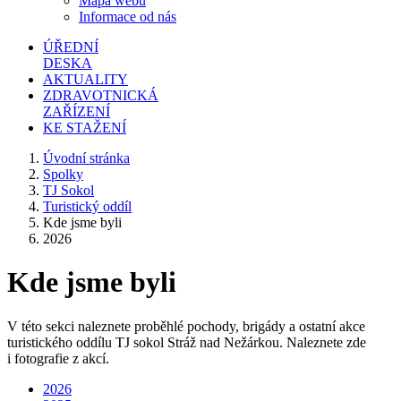
Mapa webu
Informace od nás
ÚŘEDNÍ
DESKA
AKTUALITY
ZDRAVOTNICKÁ
ZAŘÍZENÍ
KE STAŽENÍ
Úvodní stránka
Spolky
TJ Sokol
Turistický oddíl
Kde jsme byli
2026
Kde jsme byli
V této sekci naleznete proběhlé pochody, brigády a ostatní akce
turistického oddílu TJ sokol Stráž nad Nežárkou. Naleznete zde
i fotografie z akcí.
2026