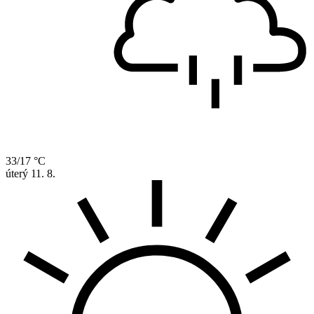
33/17 °C
úterý
11. 8.