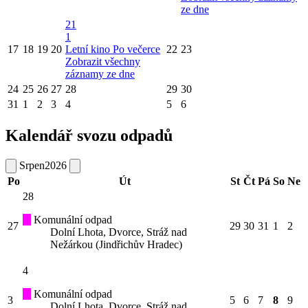
ze dne
21
1
17
18
19
20
Letní kino Po večerce
22
23
Zobrazit všechny
záznamy ze dne
24
25
26
27
28
29
30
31
1
2
3
4
5
6
Kalendář svozu odpadů
Srpen
2026
Po
Út
St
Čt
Pá
So
Ne
28
Komunální odpad
27
29
30
31
1
2
Dolní Lhota, Dvorce, Stráž nad
Nežárkou (Jindřichův Hradec)
4
Komunální odpad
3
5
6
7
8
9
Dolní Lhota, Dvorce, Stráž nad