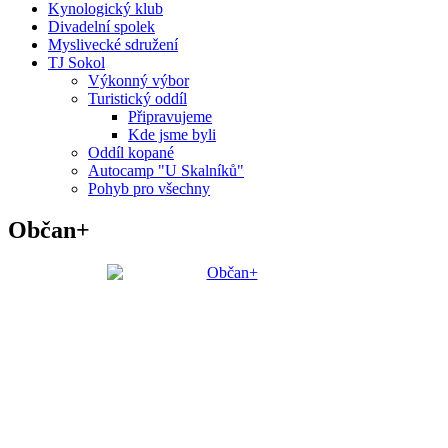
Kynologický klub
Divadelní spolek
Myslivecké sdružení
TJ Sokol
Výkonný výbor
Turistický oddíl
Připravujeme
Kde jsme byli
Oddíl kopané
Autocamp "U Skalníků"
Pohyb pro všechny
Občan+