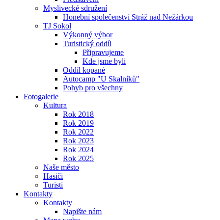
Myslivecké sdružení
Honební společenství Stráž nad Nežárkou
TJ Sokol
Výkonný výbor
Turistický oddíl
Připravujeme
Kde jsme byli
Oddíl kopané
Autocamp "U Skalníků"
Pohyb pro všechny
Fotogalerie
Kultura
Rok 2018
Rok 2019
Rok 2022
Rok 2023
Rok 2024
Rok 2025
Naše město
Hasiči
Turisti
Kontakty
Kontakty
Napište nám