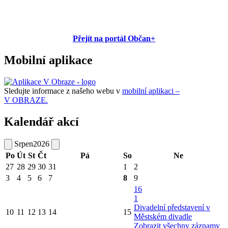
Přejít na portál Občan+
Mobilní aplikace
Sledujte informace z našeho webu v
mobilní aplikaci –
V OBRAZE.
Kalendář akcí
Srpen
2026
Po
Út
St
Čt
Pá
So
Ne
27
28
29
30
31
1
2
3
4
5
6
7
8
9
16
1
Divadelní představení v
10
11
12
13
14
15
Městském divadle
Zobrazit všechny záznamy