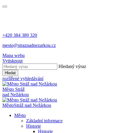
+420 384 389 320
mesto@straznadnezarkou.cz
Mapa webu
Vytisknout
Hledaný výraz
Hledat
rozšířené vyhledávání
Město
Stráž
nad Nežárkou
Město
Stráž nad Nežárkou
Město
Základní informace
Historie
Historie