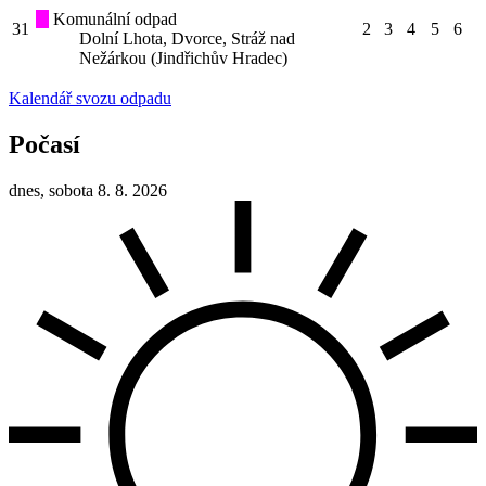
Komunální odpad
31
2
3
4
5
6
Dolní Lhota, Dvorce, Stráž nad
Nežárkou (Jindřichův Hradec)
Kalendář svozu odpadu
Počasí
dnes, sobota 8. 8. 2026