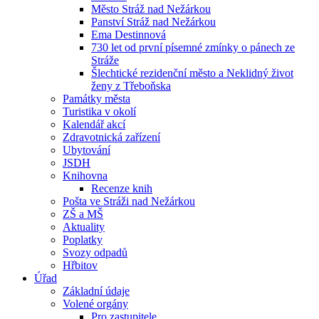
Město Stráž nad Nežárkou
Panství Stráž nad Nežárkou
Ema Destinnová
730 let od první písemné zmínky o pánech ze
Stráže
Šlechtické rezidenční město a Neklidný život
ženy z Třeboňska
Památky města
Turistika v okolí
Kalendář akcí
Zdravotnická zařízení
Ubytování
JSDH
Knihovna
Recenze knih
Pošta ve Stráži nad Nežárkou
ZŠ a MŠ
Aktuality
Poplatky
Svozy odpadů
Hřbitov
Úřad
Základní údaje
Volené orgány
Pro zastupitele