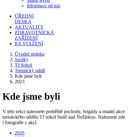
Mapa webu
Informace od nás
ÚŘEDNÍ
DESKA
AKTUALITY
ZDRAVOTNICKÁ
ZAŘÍZENÍ
KE STAŽENÍ
Úvodní stránka
Spolky
TJ Sokol
Turistický oddíl
Kde jsme byli
2023
Kde jsme byli
V této sekci naleznete proběhlé pochody, brigády a ostatní akce
turistického oddílu TJ sokol Stráž nad Nežárkou. Naleznete zde
i fotografie z akcí.
2026