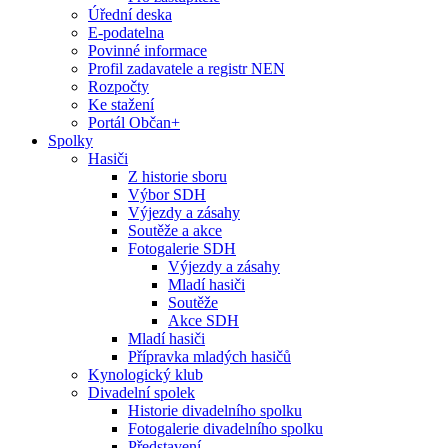
Úřední deska
E-podatelna
Povinné informace
Profil zadavatele a registr NEN
Rozpočty
Ke stažení
Portál Občan+
Spolky
Hasiči
Z historie sboru
Výbor SDH
Výjezdy a zásahy
Soutěže a akce
Fotogalerie SDH
Výjezdy a zásahy
Mladí hasiči
Soutěže
Akce SDH
Mladí hasiči
Přípravka mladých hasičů
Kynologický klub
Divadelní spolek
Historie divadelního spolku
Fotogalerie divadelního spolku
Představení