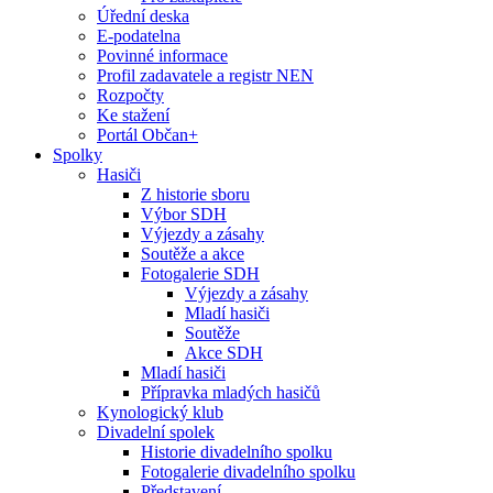
Úřední deska
E-podatelna
Povinné informace
Profil zadavatele a registr NEN
Rozpočty
Ke stažení
Portál Občan+
Spolky
Hasiči
Z historie sboru
Výbor SDH
Výjezdy a zásahy
Soutěže a akce
Fotogalerie SDH
Výjezdy a zásahy
Mladí hasiči
Soutěže
Akce SDH
Mladí hasiči
Přípravka mladých hasičů
Kynologický klub
Divadelní spolek
Historie divadelního spolku
Fotogalerie divadelního spolku
Představení