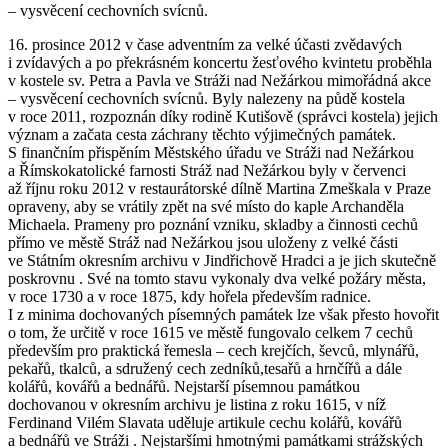
– vysvěcení cechovních svícnů.
16. prosince 2012 v čase adventním za velké účasti zvědavých
i zvídavých a po překrásném koncertu žesťového kvintetu proběhla
v kostele sv. Petra a Pavla ve Stráži nad Nežárkou mimořádná akce
– vysvěcení cechovních svícnů. Byly nalezeny na půdě kostela
v roce 2011, rozpoznán díky rodině Kutišově (správci kostela) jejich
význam a začata cesta záchrany těchto výjimečných památek.
S finančním přispěním Městského úřadu ve Stráži nad Nežárkou
a Římskokatolické farnosti Stráž nad Nežárkou byly v červenci
až říjnu roku 2012 v restaurátorské dílně Martina Zmeškala v Praze
opraveny, aby se vrátily zpět na své místo do kaple Archanděla
Michaela. Prameny pro poznání vzniku, skladby a činnosti cechů
přímo ve městě Stráž nad Nežárkou jsou uloženy z velké části
ve Státním okresním archivu v Jindřichově Hradci a je jich skutečně
poskrovnu . Své na tomto stavu vykonaly dva velké požáry města,
v roce 1730 a v roce 1875, kdy hořela především radnice.
I z minima dochovaných písemných památek lze však přesto hovořit
o tom, že určitě v roce 1615 ve městě fungovalo celkem 7 cechů
především pro praktická řemesla – cech krejčích, ševců, mlynářů,
pekařů, tkalců, a sdružený cech zedníků,tesařů a hrnčířů a dále
kolářů, kovářů a bednářů. Nejstarší písemnou památkou
dochovanou v okresním archivu je listina z roku 1615, v níž
Ferdinand Vilém Slavata uděluje artikule cechu kolářů, kovářů
a bednářů ve Stráži . Nejstaršími hmotnými památkami strážských