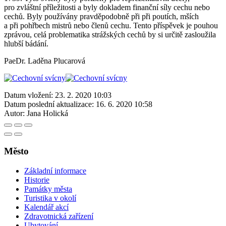
pro zvláštní příležitosti a byly dokladem finanční síly cechu nebo
cechů. Byly používány pravděpodobně při při poutích, mších
a při pohřbech mistrů nebo členů cechu. Tento příspěvek je pouhou
zprávou, celá problematika strážských cechů by si určitě zasloužila
hlubší bádání.
PaeDr. Laděna Plucarová
Datum vložení:
23. 2. 2020 10:03
Datum poslední aktualizace:
16. 6. 2020 10:58
Autor:
Jana Holická
Město
Základní informace
Historie
Památky města
Turistika v okolí
Kalendář akcí
Zdravotnická zařízení
Ubytování