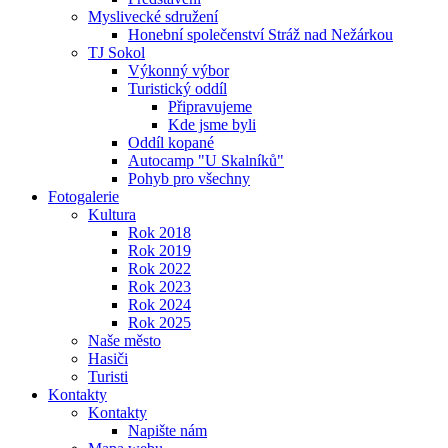
Myslivecké sdružení
Honební společenství Stráž nad Nežárkou
TJ Sokol
Výkonný výbor
Turistický oddíl
Připravujeme
Kde jsme byli
Oddíl kopané
Autocamp "U Skalníků"
Pohyb pro všechny
Fotogalerie
Kultura
Rok 2018
Rok 2019
Rok 2022
Rok 2023
Rok 2024
Rok 2025
Naše město
Hasiči
Turisti
Kontakty
Kontakty
Napište nám