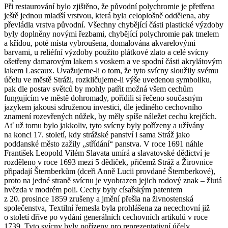
Při restaurování bylo zjištěno, že původní polychromie je přetřena
ještě jednou mladší vrstvou, která byla celoplošně oddělena, aby
převládla vrstva původní. Všechny chybějící části plastické výzdoby
byly doplněny novými řezbami, chybějící polychromie pak tmelem
a křídou, poté místa vybroušena, domalována akvarelovými
barvami, u reliéfní výzdoby použito plátkové zlato a celé svícny
ošetřeny damarovým lakem s voskem a ve spodní části akrylátovým
lakem Lascaux. Uvažujeme-li o tom, že tyto svícny sloužily svému
účelu ve městě Stráži, rozkličujeme-li výše uvedenou symboliku,
pak dle postav světců by mohly patřit možná všem cechům
fungujícím ve městě dohromady, pořídili si řečeno současným
jazykem jakousi sdruženou investici, dle jediného cechovního
znamení rozevřených nůžek, by měly spíše náležet cechu krejčích.
Ať už tomu bylo jakkoliv, tyto svícny byly pořízeny a užívány
na konci 17. století, kdy strážské panství i sama Stráž jako
poddanské město zažily „střídání“ panstva. V roce 1691 náhle
František Leopold Vilém Slavata umírá a slavatovské dědictví je
rozděleno v roce 1693 mezi 5 dědiček, přičemž Stráž a Žirovnice
připadají Šternberkům (dceři Anně Lucii provdané Šternberkové),
proto na jedné straně svícnu je vyobrazen jejich rodový znak – žlutá
hvězda v modrém poli. Cechy byly císařským patentem
z 20. prosince 1859 zrušeny a jmění přešla na živnostenská
společenstva, Textilní řemesla byla prohlášena za necechovní již
o století dříve po vydání generálních cechovních artikulů v roce
1739. Tyto svícny byly pořízeny pro reprezentativní účely,