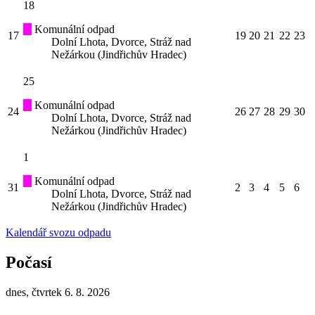
18
Komunální odpad
17
19
20
21
22
23
Dolní Lhota, Dvorce, Stráž nad
Nežárkou (Jindřichův Hradec)
25
Komunální odpad
24
26
27
28
29
30
Dolní Lhota, Dvorce, Stráž nad
Nežárkou (Jindřichův Hradec)
1
Komunální odpad
31
2
3
4
5
6
Dolní Lhota, Dvorce, Stráž nad
Nežárkou (Jindřichův Hradec)
Kalendář svozu odpadu
Počasí
dnes, čtvrtek 6. 8. 2026