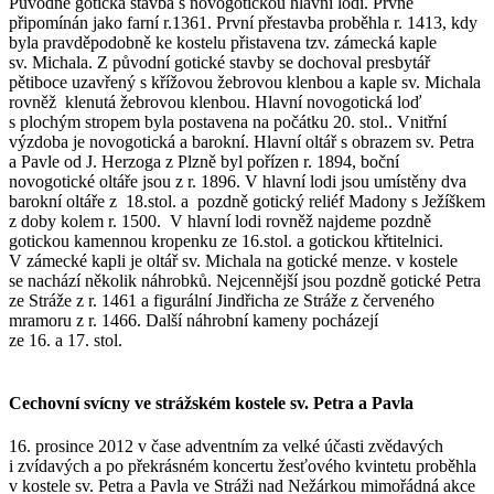
Původně gotická stavba s novogotickou hlavní lodí. Prvně
připomínán jako farní r.1361. První přestavba proběhla r. 1413, kdy
byla pravděpodobně ke kostelu přistavena tzv. zámecká kaple
sv. Michala. Z původní gotické stavby se dochoval presbytář
pětiboce uzavřený s křížovou žebrovou klenbou a kaple sv. Michala
rovněž klenutá žebrovou klenbou. Hlavní novogotická loď
s plochým stropem byla postavena na počátku 20. stol.. Vnitřní
výzdoba je novogotická a barokní. Hlavní oltář s obrazem sv. Petra
a Pavle od J. Herzoga z Plzně byl pořízen r. 1894, boční
novogotické oltáře jsou z r. 1896. V hlavní lodi jsou umístěny dva
barokní oltáře z 18.stol. a pozdně gotický reliéf Madony s Ježíškem
z doby kolem r. 1500. V hlavní lodi rovněž najdeme pozdně
gotickou kamennou kropenku ze 16.stol. a gotickou křtitelnici.
V zámecké kapli je oltář sv. Michala na gotické menze. v kostele
se nachází několik náhrobků. Nejcennější jsou pozdně gotické Petra
ze Stráže z r. 1461 a figurální Jindřicha ze Stráže z červeného
mramoru z r. 1466. Další náhrobní kameny pocházejí
ze 16. a 17. stol.
Cechovní svícny ve strážském kostele sv. Petra a Pavla
16. prosince 2012 v čase adventním za velké účasti zvědavých
i zvídavých a po překrásném koncertu žesťového kvintetu proběhla
v kostele sv. Petra a Pavla ve Stráži nad Nežárkou mimořádná akce