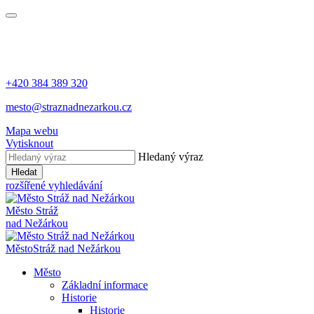
+420 384 389 320
mesto@straznadnezarkou.cz
Mapa webu
Vytisknout
Hledaný výraz
Hledat
rozšířené vyhledávání
Město
Stráž
nad Nežárkou
Město
Stráž nad Nežárkou
Město
Základní informace
Historie
Historie