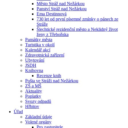
Město Stráž nad Nežárkou
Panství Stráž nad Nežárkou
Ema Destinnová
730 let od první písemné zmínky o pánech ze
Stráže
Šlechtické rezidenční město a Neklidný život
ženy z Třeboňska
Památky města
Turistika v okolí
Kalendář akcí
Zdravotnická zařízení
Ubytování
JSDH
Knihovna
Recenze knih
Pošta ve Stráži nad Nežárkou
ZŠ a MŠ
Aktuality
Poplatky
Svozy odpadů
Hřbitov
Úřad
Základní údaje
Volené orgány
Pro zastupitele