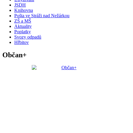
JSDH
Knihovna
Pošta ve Stráži nad Nežárkou
ZŠ a MŠ
Aktuality
Poplatky
Svozy odpadů
Hřbitov
Občan+