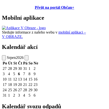
Přejít na portál Občan+
Mobilní aplikace
Sledujte informace z našeho webu v
mobilní aplikaci –
V OBRAZE.
Kalendář akcí
Srpen
2026
Po
Út
St
Čt
Pá
So
Ne
27
28
29
30
31
1
2
3
4
5
6
7
8
9
10
11
12
13
14
15
16
17
18
19
20
21
22
23
24
25
26
27
28
29
30
31
1
2
3
4
5
6
Kalendář svozu odpadů