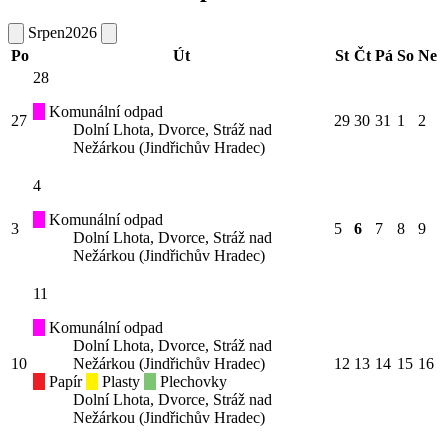
Srpen
2026
Po
Út
St
Čt
Pá
So
Ne
28
Komunální odpad
27
29
30
31
1
2
Dolní Lhota, Dvorce, Stráž nad
Nežárkou (Jindřichův Hradec)
4
Komunální odpad
3
5
6
7
8
9
Dolní Lhota, Dvorce, Stráž nad
Nežárkou (Jindřichův Hradec)
11
Komunální odpad
Dolní Lhota, Dvorce, Stráž nad
10
Nežárkou (Jindřichův Hradec)
12
13
14
15
16
Papír
Plasty
Plechovky
Dolní Lhota, Dvorce, Stráž nad
Nežárkou (Jindřichův Hradec)