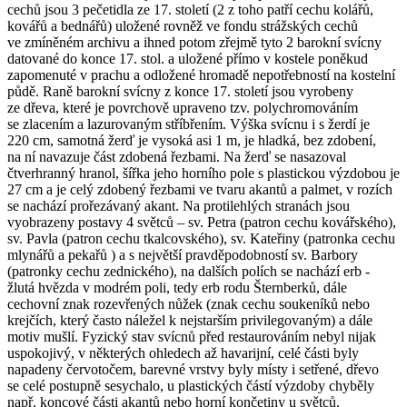
cechů jsou 3 pečetidla ze 17. století (2 z toho patří cechu kolářů,
kovářů a bednářů) uložené rovněž ve fondu strážských cechů
ve zmíněném archivu a ihned potom zřejmě tyto 2 barokní svícny
datované do konce 17. stol. a uložené přímo v kostele poněkud
zapomenuté v prachu a odložené hromadě nepotřebností na kostelní
půdě. Raně barokní svícny z konce 17. století jsou vyrobeny
ze dřeva, které je povrchově upraveno tzv. polychromováním
se zlacením a lazurovaným stříbřením. Výška svícnu i s žerdí je
220 cm, samotná žerď je vysoká asi 1 m, je hladká, bez zdobení,
na ní navazuje část zdobená řezbami. Na žerď se nasazoval
čtverhranný hranol, šířka jeho horního pole s plastickou výzdobou je
27 cm a je celý zdobený řezbami ve tvaru akantů a palmet, v rozích
se nachází prořezávaný akant. Na protilehlých stranách jsou
vyobrazeny postavy 4 světců – sv. Petra (patron cechu kovářského),
sv. Pavla (patron cechu tkalcovského), sv. Kateřiny (patronka cechu
mlynářů a pekařů ) a s největší pravděpodobností sv. Barbory
(patronky cechu zednického), na dalších polích se nachází erb -
žlutá hvězda v modrém poli, tedy erb rodu Šternberků, dále
cechovní znak rozevřených nůžek (znak cechu soukeníků nebo
krejčích, který často náležel k nejstarším privilegovaným) a dále
motiv mušlí. Fyzický stav svícnů před restaurováním nebyl nijak
uspokojivý, v některých ohledech až havarijní, celé části byly
napadeny červotočem, barevné vrstvy byly místy i setřené, dřevo
se celé postupně sesychalo, u plastických částí výzdoby chyběly
např. koncové části akantů nebo horní končetiny u světců.