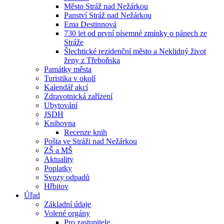
Město Stráž nad Nežárkou
Panství Stráž nad Nežárkou
Ema Destinnová
730 let od první písemné zmínky o pánech ze
Stráže
Šlechtické rezidenční město a Neklidný život
ženy z Třeboňska
Památky města
Turistika v okolí
Kalendář akcí
Zdravotnická zařízení
Ubytování
JSDH
Knihovna
Recenze knih
Pošta ve Stráži nad Nežárkou
ZŠ a MŠ
Aktuality
Poplatky
Svozy odpadů
Hřbitov
Úřad
Základní údaje
Volené orgány
Pro zastupitele