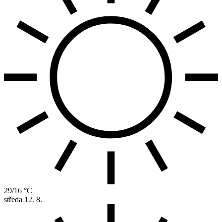
29/16 °C
středa
12. 8.