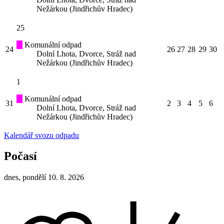
Nežárkou (Jindřichův Hradec)
25
Komunální odpad
24
26
27
28
29
30
Dolní Lhota, Dvorce, Stráž nad
Nežárkou (Jindřichův Hradec)
1
Komunální odpad
31
2
3
4
5
6
Dolní Lhota, Dvorce, Stráž nad
Nežárkou (Jindřichův Hradec)
Kalendář svozu odpadu
Počasí
dnes, pondělí 10. 8. 2026