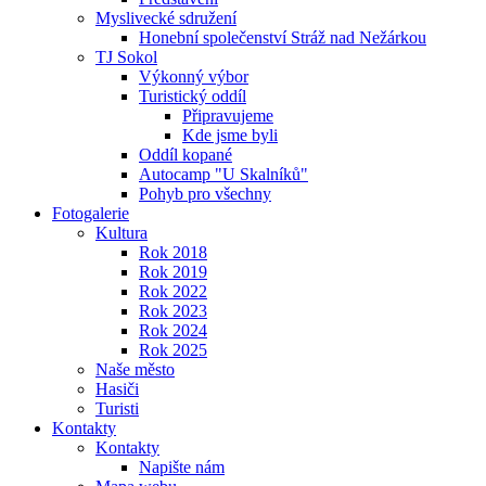
Myslivecké sdružení
Honební společenství Stráž nad Nežárkou
TJ Sokol
Výkonný výbor
Turistický oddíl
Připravujeme
Kde jsme byli
Oddíl kopané
Autocamp "U Skalníků"
Pohyb pro všechny
Fotogalerie
Kultura
Rok 2018
Rok 2019
Rok 2022
Rok 2023
Rok 2024
Rok 2025
Naše město
Hasiči
Turisti
Kontakty
Kontakty
Napište nám