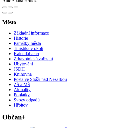
Autor:
Jana Holická
Město
Základní informace
Historie
Památky města
Turistika v okolí
Kalendář akcí
Zdravotnická zařízení
Ubytování
JSDH
Knihovna
Pošta ve Stráži nad Nežárkou
ZŠ a MŠ
Aktuality
Poplatky
Svozy odpadů
Hřbitov
Občan+