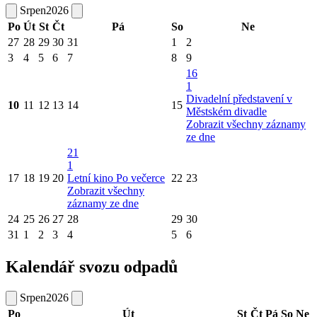
Srpen
2026
Po
Út
St
Čt
Pá
So
Ne
27
28
29
30
31
1
2
3
4
5
6
7
8
9
16
1
Divadelní představení v
10
11
12
13
14
15
Městském divadle
Zobrazit všechny záznamy
ze dne
21
1
17
18
19
20
Letní kino Po večerce
22
23
Zobrazit všechny
záznamy ze dne
24
25
26
27
28
29
30
31
1
2
3
4
5
6
Kalendář svozu odpadů
Srpen
2026
Po
Út
St
Čt
Pá
So
Ne