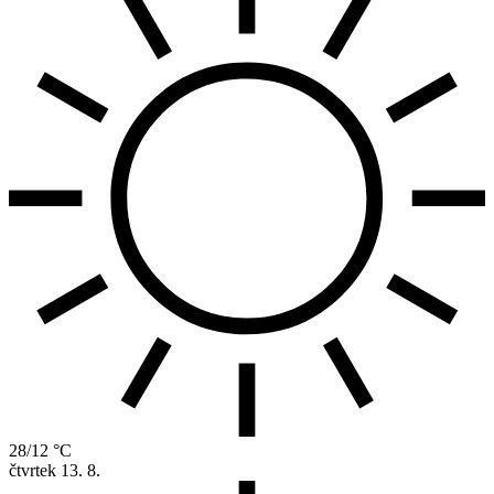
28/12 °C
čtvrtek
13. 8.