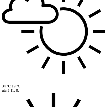
34 °C
19 °C
úterý
11. 8.