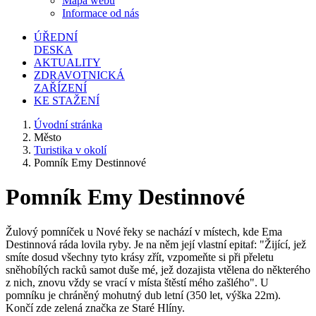
Mapa webu
Informace od nás
ÚŘEDNÍ
DESKA
AKTUALITY
ZDRAVOTNICKÁ
ZAŘÍZENÍ
KE STAŽENÍ
Úvodní stránka
Město
Turistika v okolí
Pomník Emy Destinnové
Pomník Emy Destinnové
Žulový pomníček u Nové řeky se nachází v místech, kde Ema
Destinnová ráda lovila ryby. Je na něm její vlastní epitaf: "Žijící, jež
smíte dosud všechny tyto krásy zřít, vzpomeňte si při přeletu
sněhobílých racků samot duše mé, jež dozajista vtělena do některého
z nich, znovu vždy se vrací v místa štěstí mého zašlého". U
pomníku je chráněný mohutný dub letní (350 let, výška 22m).
Končí zde zelená značka ze Staré Hlíny.