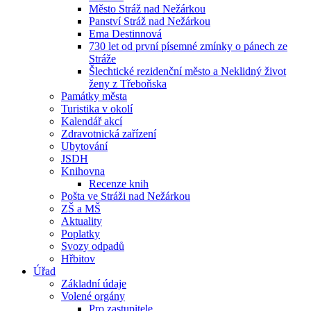
Město Stráž nad Nežárkou
Panství Stráž nad Nežárkou
Ema Destinnová
730 let od první písemné zmínky o pánech ze
Stráže
Šlechtické rezidenční město a Neklidný život
ženy z Třeboňska
Památky města
Turistika v okolí
Kalendář akcí
Zdravotnická zařízení
Ubytování
JSDH
Knihovna
Recenze knih
Pošta ve Stráži nad Nežárkou
ZŠ a MŠ
Aktuality
Poplatky
Svozy odpadů
Hřbitov
Úřad
Základní údaje
Volené orgány
Pro zastupitele