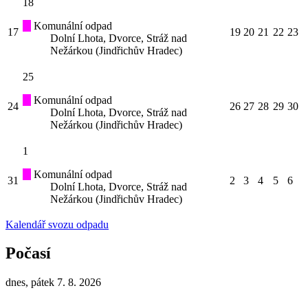
18
Komunální odpad
17
19
20
21
22
23
Dolní Lhota, Dvorce, Stráž nad
Nežárkou (Jindřichův Hradec)
25
Komunální odpad
24
26
27
28
29
30
Dolní Lhota, Dvorce, Stráž nad
Nežárkou (Jindřichův Hradec)
1
Komunální odpad
31
2
3
4
5
6
Dolní Lhota, Dvorce, Stráž nad
Nežárkou (Jindřichův Hradec)
Kalendář svozu odpadu
Počasí
dnes, pátek 7. 8. 2026