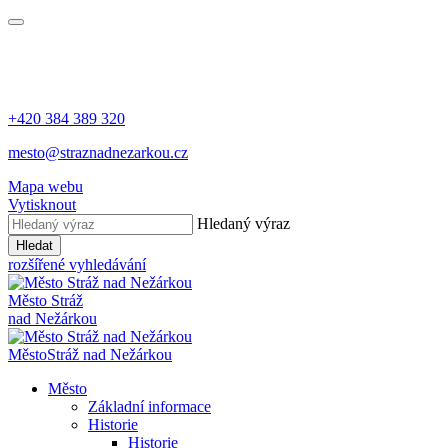
+420 384 389 320
mesto@straznadnezarkou.cz
Mapa webu
Vytisknout
Hledaný výraz
Hledat
rozšířené vyhledávání
Město
Stráž
nad Nežárkou
Město
Stráž nad Nežárkou
Město
Základní informace
Historie
Historie