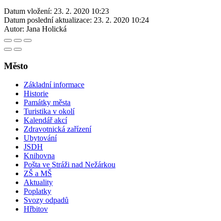
Datum vložení:
23. 2. 2020 10:23
Datum poslední aktualizace:
23. 2. 2020 10:24
Autor:
Jana Holická
Město
Základní informace
Historie
Památky města
Turistika v okolí
Kalendář akcí
Zdravotnická zařízení
Ubytování
JSDH
Knihovna
Pošta ve Stráži nad Nežárkou
ZŠ a MŠ
Aktuality
Poplatky
Svozy odpadů
Hřbitov