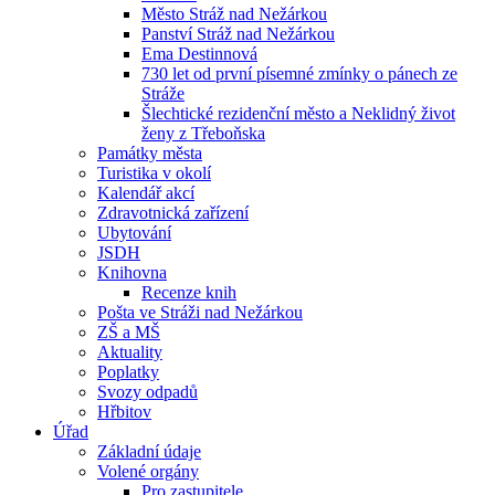
Město Stráž nad Nežárkou
Panství Stráž nad Nežárkou
Ema Destinnová
730 let od první písemné zmínky o pánech ze
Stráže
Šlechtické rezidenční město a Neklidný život
ženy z Třeboňska
Památky města
Turistika v okolí
Kalendář akcí
Zdravotnická zařízení
Ubytování
JSDH
Knihovna
Recenze knih
Pošta ve Stráži nad Nežárkou
ZŠ a MŠ
Aktuality
Poplatky
Svozy odpadů
Hřbitov
Úřad
Základní údaje
Volené orgány
Pro zastupitele