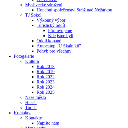
Myslivecké sdružení
Honební společenství Stráž nad Nežárkou
TJ Sokol
Výkonný výbor
Turistický oddíl
Připravujeme
Kde jsme byli
Oddíl kopané
Autocamp "U Skalníků"
Pohyb pro všechny
Fotogalerie
Kultura
Rok 2018
Rok 2019
Rok 2022
Rok 2023
Rok 2024
Rok 2025
Naše město
Hasiči
Turisti
Kontakty
Kontakty
Napište nám