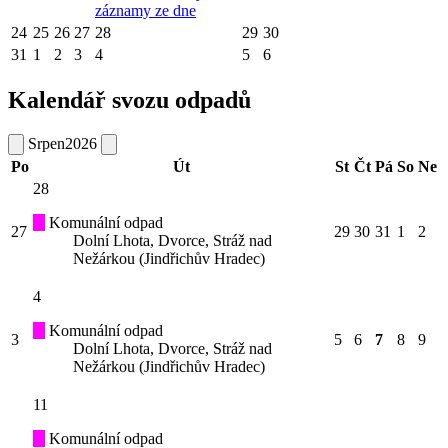
záznamy ze dne
24
25
26
27
28
29
30
31
1
2
3
4
5
6
Kalendář svozu odpadů
Srpen
2026
Po
Út
St
Čt
Pá
So
Ne
28
Komunální odpad
27
29
30
31
1
2
Dolní Lhota, Dvorce, Stráž nad
Nežárkou (Jindřichův Hradec)
4
Komunální odpad
3
5
6
7
8
9
Dolní Lhota, Dvorce, Stráž nad
Nežárkou (Jindřichův Hradec)
11
Komunální odpad