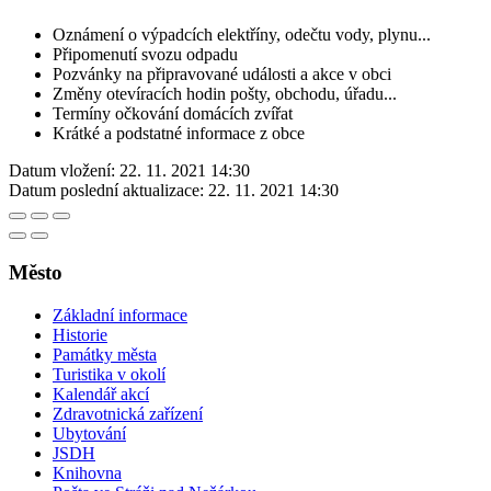
Oznámení o výpadcích elektříny, odečtu vody, plynu...
Připomenutí svozu odpadu
Pozvánky na připravované události a akce v obci
Změny otevíracích hodin pošty, obchodu, úřadu...
Termíny očkování domácích zvířat
Krátké a podstatné informace z obce
Datum vložení:
22. 11. 2021 14:30
Datum poslední aktualizace:
22. 11. 2021 14:30
Město
Základní informace
Historie
Památky města
Turistika v okolí
Kalendář akcí
Zdravotnická zařízení
Ubytování
JSDH
Knihovna