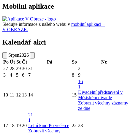
Mobilní aplikace
Sledujte informace z našeho webu v
mobilní aplikaci –
V OBRAZE.
Kalendář akcí
Srpen
2026
Po
Út
St
Čt
Pá
So
Ne
27
28
29
30
31
1
2
3
4
5
6
7
8
9
16
1
Divadelní představení v
10
11
12
13
14
15
Městském divadle
Zobrazit všechny záznamy
ze dne
21
1
17
18
19
20
Letní kino Po večerce
22
23
Zobrazit všechny