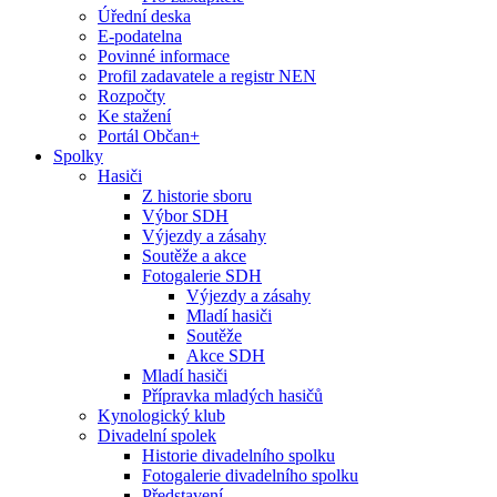
Úřední deska
E-podatelna
Povinné informace
Profil zadavatele a registr NEN
Rozpočty
Ke stažení
Portál Občan+
Spolky
Hasiči
Z historie sboru
Výbor SDH
Výjezdy a zásahy
Soutěže a akce
Fotogalerie SDH
Výjezdy a zásahy
Mladí hasiči
Soutěže
Akce SDH
Mladí hasiči
Přípravka mladých hasičů
Kynologický klub
Divadelní spolek
Historie divadelního spolku
Fotogalerie divadelního spolku
Představení