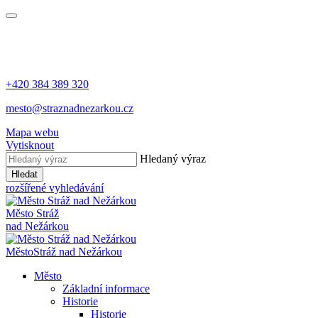
+420 384 389 320
mesto@straznadnezarkou.cz
Mapa webu
Vytisknout
Hledaný výraz
Hledat
rozšířené vyhledávání
Město
Stráž
nad Nežárkou
Město
Stráž nad Nežárkou
Město
Základní informace
Historie
Historie