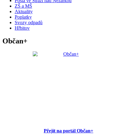
Pošta ve Stráži nad Nežárkou
ZŠ a MŠ
Aktuality
Poplatky
Svozy odpadů
Hřbitov
Občan+
Přejít na portál Občan+